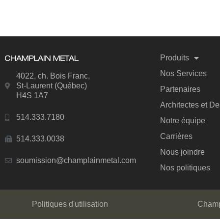
Produits
Nos Services
4022, ch. Bois Franc,
St-Laurent (Québec)
Partenaires
H4S 1A7
Architectes et D
514.333.7180
Notre équipe
Carrières
514.333.0038
Nous joindre
soumission@champlainmetal.com
Nos politiques
Politiques d'utilisation
Champl