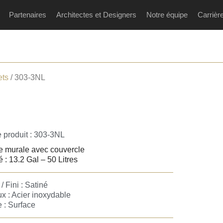
Partenaires
Architectes et Designers
Notre équipe
Carrièr
ets
/ 303-3NL
 produit : 303-3NL
e murale avec couvercle
 : 13.2 Gal – 50 Litres
/ Fini : Satiné
x : Acier inoxydable
 : Surface