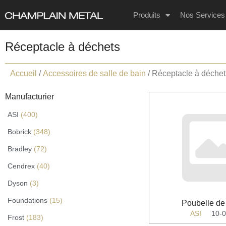
Produits
Nos Services
Réceptacle à déchets
Accueil
/
Accessoires de salle de bain
/ Réceptacle à déchet
Manufacturier
ASI
(400)
Bobrick
(348)
Bradley
(72)
Cendrex
(40)
Dyson
(3)
Foundations
(15)
Poubelle de
ASI
10-
Frost
(183)