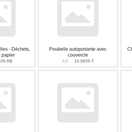
les - Déchets,
Poubelle autoportante avec
Ch
t papier
couvercle
839-RB
ASI
10-0839-T