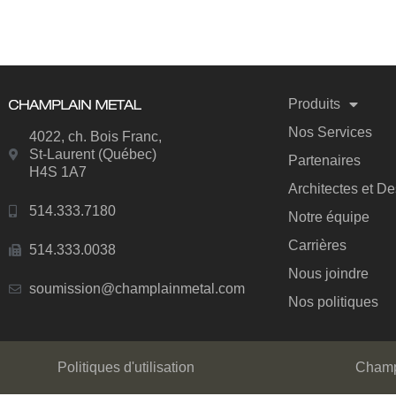
Produits
Nos Services
4022, ch. Bois Franc,
St-Laurent (Québec)
Partenaires
H4S 1A7
Architectes et D
514.333.7180
Notre équipe
Carrières
514.333.0038
Nous joindre
soumission@champlainmetal.com
Nos politiques
Politiques d'utilisation
Champl