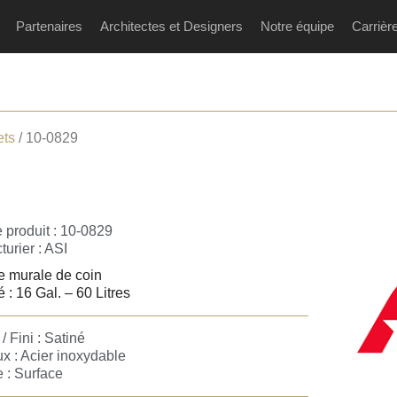
Partenaires
Architectes et Designers
Notre équipe
Carrièr
ets
/ 10-0829
 produit : 10-0829
urier :
ASI
e murale de coin
 : 16 Gal. – 60 Litres
/ Fini : Satiné
x : Acier inoxydable
 : Surface