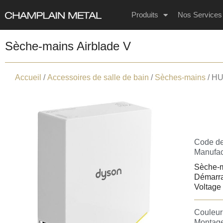
Produits
Nos Services
Sèche-mains Airblade V
Accueil
/
Accessoires de salle de bain
/
Sèches-mains
/ HU
Code de
Manufac
Sèche-m
Démarra
Voltage
Couleur 
Montage