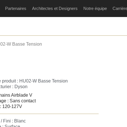
Partenaires
Architectes et Designers
Notre équipe
Carrièr
02-W Basse Tension
 produit : HU02-W Basse Tension
turier :
Dyson
ains Airblade V
ge : Sans contact
 : 120-127V
/ Fini : Blanc
 : Surface