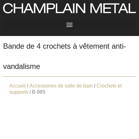
Bande de 4 crochets à vêtement anti-
vandalisme
Accueil
/
Accessoires de salle de bain
/
Crochets et
supports
/ B-985