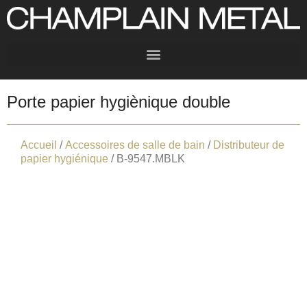
Porte papier hygiènique double
Accueil
/
Accessoires de salle de bain
/
Distributeur de
papier hygiénique
/ B-9547.MBLK