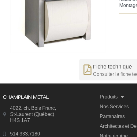
Montage
Fiche technique
Consulter la fiche t
Produits
Nos Services
4022, ch. Bois Franc,
St-Laurent (Québec)
Partenaires
H4S 1A7
Architectes et D
514.333.7180
Notre équipe