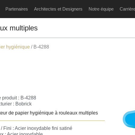
Partenaires
Architectes et Designers
Notre équipe
Carrièr
ux multiples
ier hygiénique
/ B-4288
 produit : B-4288
turier :
Bobrick
teur de papier hygiénique à rouleaux multiples
/ Fini : Acier inoxydable fini satiné
x : Acier inoxydable