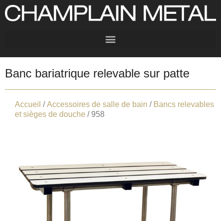
Banc bariatrique relevable sur patte
Accueil
/
Accessoires de salle de bain
/
Bancs relevables
et sièges de douche
/ 958