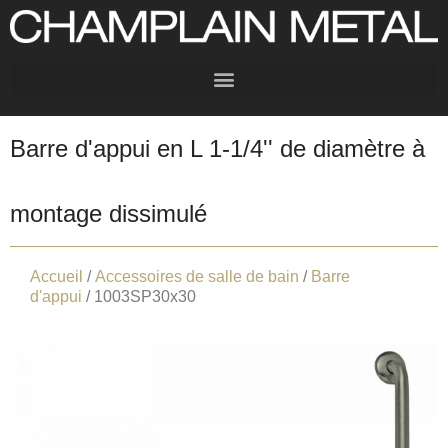
Barre d'appui en L 1-1/4'' de diamètre à
montage dissimulé
Accueil
/
Accessoires de salle de bain
/
Barre
d'appui
/ 1003SP30x30