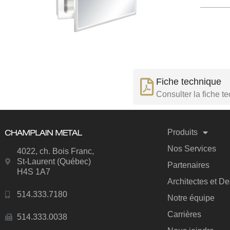
Fiche technique
Consulter la fiche t
Produits
Nos Services
4022, ch. Bois Franc,
St-Laurent (Québec)
Partenaires
H4S 1A7
Architectes et D
514.333.7180
Notre équipe
Carrières
514.333.0038