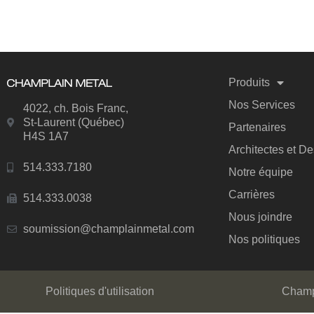
Produits
Nos Services
4022, ch. Bois Franc,
St-Laurent (Québec)
Partenaires
H4S 1A7
Architectes et D
514.333.7180
Notre équipe
Carrières
514.333.0038
Nous joindre
soumission@champlainmetal.com
Nos politiques
Politiques d'utilisation
Champl