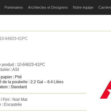
Partenaires
Architectes et Designers
Notre équipe
Carrièr
 10-64623-41PC
 produit : 10-64623-41PC
urier :
ASI
papier : Plié
 de la poubelle : 2.2 Gal – 8.4 Litres
tion : Standard
/ Fini : Noir Mat
 : Encastrée