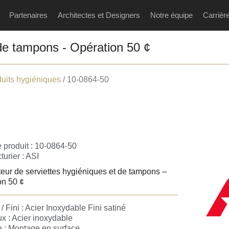
Partenaires
Architectes et Designers
Notre équipe
Carrièr
 de tampons - Opération 50 ¢
duits hygiéniques
/ 10-0864-50
 produit : 10-0864-50
urier :
ASI
teur de serviettes hygiéniques et de tampons –
on 50 ¢
/ Fini : Acier Inoxydable Fini satiné
x : Acier inoxydable
 : Montage en surface