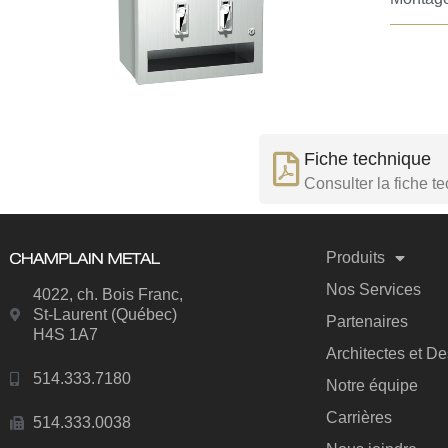
Fiche technique
Consulter la fiche t
Produits
Nos Services
4022, ch. Bois Franc,
St-Laurent (Québec)
Partenaires
H4S 1A7
Architectes et D
514.333.7180
Notre équipe
Carrières
514.333.0038